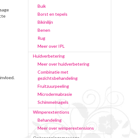
Buik
ssage
Borst en tepels
cte
Bikinilijn
Benen
Rug
Meer over IPL
Huidverbetering
Meer over huidverbetering
Combinatie met
ïnvloed.
gezichtsbehandeling
Fruitzuurpeeling
Microdermabrasie
Schimmelnagels
Wimperextentions
Behandeling
Meer over wimperextensions
Ontspanningsmassage