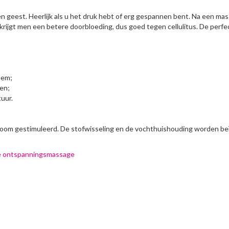
geest. Heerlijk als u het druk hebt of erg gespannen bent. Na een ma
 krijgt men een betere doorbloeding, dus goed tegen cellulitus. De perfe
eem;
en;
uur.
oom gestimuleerd. De stofwisseling en de vochthuishouding worden be
jke ontspanningsmassage