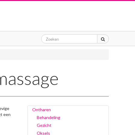
massage
evige
Ontharen
gt een
Behandeling
Gezicht
Oksels