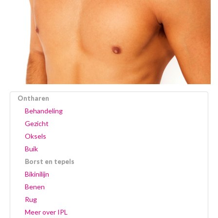
Ontharen
Behandeling
Gezicht
Oksels
Buik
Borst en tepels
Bikinilijn
Benen
Rug
Meer over IPL