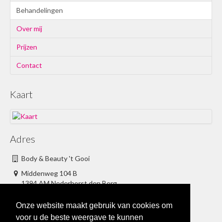
Behandelingen
Over mij
Prijzen
Contact
Kaart
Adres
Body & Beauty 't Gooi
Middenweg 104 B
1394 AM
Nederhorst den Berg
info@bodyandbeautyhetgooi.nl
Onze website maakt gebruik van cookies om
06 - 53 7227 56
voor u de beste weergave te kunnen