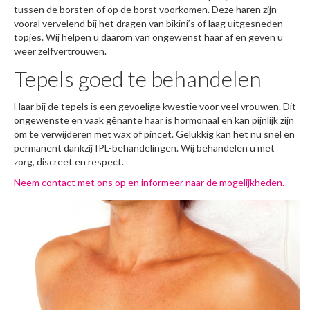
tussen de borsten of op de borst voorkomen. Deze haren zijn
Prijzen
vooral vervelend bij het dragen van bikini’s of laag uitgesneden
topjes. Wij helpen u daarom van ongewenst haar af en geven u
Contact
weer zelfvertrouwen.
Tepels goed te behandelen
Haar bij de tepels is een gevoelige kwestie voor veel vrouwen. Dit
ongewenste en vaak gênante haar is hormonaal en kan pijnlijk zijn
om te verwijderen met wax of pincet. Gelukkig kan het nu snel en
permanent dankzij IPL-behandelingen. Wij behandelen u met
zorg, discreet en respect.
Neem contact met ons op en informeer naar de mogelijkheden.