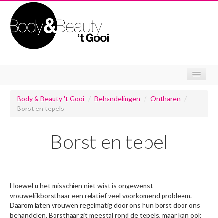
Home
Body & Beauty 't Gooi
/
Behandelingen
/
Ontharen
/
Borst en tepels
Behandelingen
Ontharen
Borst en tepel
Huidverbetering
Wimperextentions
Hoewel u het misschien niet wist is ongewenst
Ontspanningsmassage
vrouwelijkborsthaar een relatief veel voorkomend probleem.
Daarom laten vrouwen regelmatig door ons hun borst door ons
Over mij
behandelen. Borsthaar zit meestal rond de tepels, maar kan ook