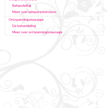
Behandeling
Meer over wimperextensions
Ontspanningsmassage
De behandeling
Meer over ontspanningsmassage