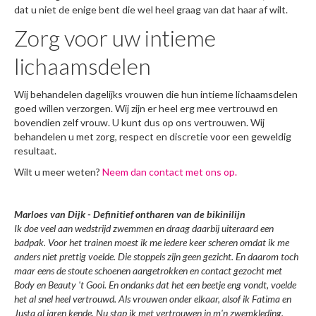
dat u niet de enige bent die wel heel graag van dat haar af wilt.
Prijzen
Zorg voor uw intieme
Contact
lichaamsdelen
Wij behandelen dagelijks vrouwen die hun intieme lichaamsdelen
goed willen verzorgen. Wij zijn er heel erg mee vertrouwd en
bovendien zelf vrouw. U kunt dus op ons vertrouwen. Wij
behandelen u met zorg, respect en discretie voor een geweldig
resultaat.
Wilt u meer weten?
Neem dan contact met ons op.
Marloes van Dijk - Definitief ontharen van de bikinilijn
Ik doe veel aan wedstrijd zwemmen en draag daarbij uiteraard een
badpak. Voor het trainen moest ik me iedere keer scheren omdat ik me
anders niet prettig voelde. Die stoppels zijn geen gezicht. En daarom toch
maar eens de stoute schoenen aangetrokken en contact gezocht met
Body en Beauty 't Gooi. En ondanks dat het een beetje eng vondt, voelde
het al snel heel vertrouwd. Als vrouwen onder elkaar, alsof ik Fatima en
Justa al jaren kende. Nu stap ik met vertrouwen in m'n zwemkleding.