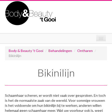
Home
Body & Beauty 't Gooi
/
Behandelingen
/
Ontharen
/
Bikinilijn
Behandelingen
Ontharen
Bikinilijn
Huidverbetering
Wimperextentions
Schaamhaar scheren, er wordt niet vaak over gesproken. En toch
Ontspanningsmassage
is het de normaalste zaak van de wereld. Voor sommige vrouwen
is het voldoende om hun bikinilijn bij te werken, anderen willen
Over mij
helemaal geen schaamhaar meer. Wat uw voorkeur ook is, weet